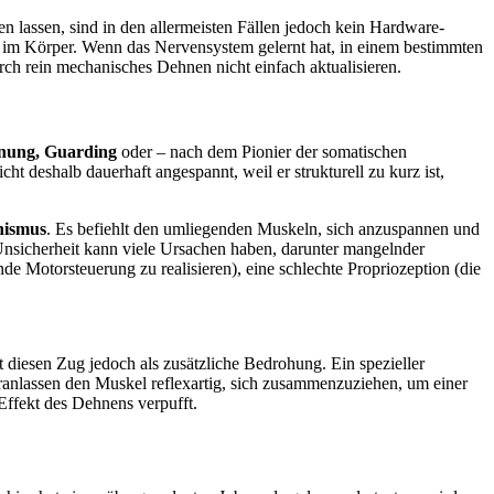
lassen, sind in den allermeisten Fällen jedoch kein Hardware-
 im Körper. Wenn das Nervensystem gelernt hat, in einem bestimmten
rch rein mechanisches Dehnen nicht einfach aktualisieren.
nnung, Guarding
oder – nach dem Pionier der somatischen
ht deshalb dauerhaft angespannt, weil er strukturell zu kurz ist,
nismus
. Es befiehlt den umliegenden Muskeln, sich anzuspannen und
Unsicherheit kann viele Ursachen haben, darunter mangelnder
de Motorsteuerung zu realisieren), eine schlechte Propriozeption (die
diesen Zug jedoch als zusätzliche Bedrohung. Ein spezieller
ranlassen den Muskel reflexartig, sich zusammenzuziehen, um einer
Effekt des Dehnens verpufft.