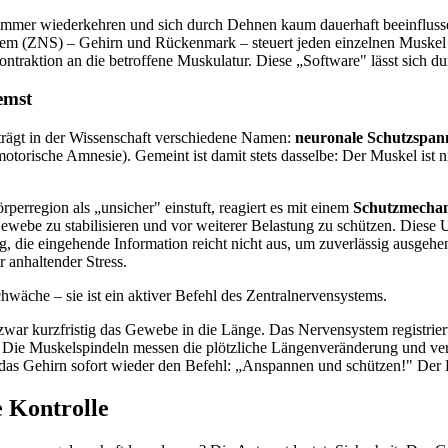
mmer wiederkehren und sich durch Dehnen kaum dauerhaft beeinflussen 
tem (ZNS) – Gehirn und Rückenmark – steuert jeden einzelnen Muskel
ontraktion an die betroffene Muskulatur. Diese „Software" lässt sich du
emst
trägt in der Wissenschaft verschiedene Namen:
neuronale Schutzspa
otorische Amnesie). Gemeint ist damit stets dasselbe: Der Muskel ist nic
rregion als „unsicher" einstuft, reagiert es mit einem
Schutzmecha
ewebe zu stabilisieren und vor weiterer Belastung zu schützen. Diese 
g, die eingehende Information reicht nicht aus, um zuverlässig ausgehen
 anhaltender Stress.
wäche – sie ist ein aktiver Befehl des Zentralnervensystems.
ar kurzfristig das Gewebe in die Länge. Das Nervensystem registriert 
t. Die Muskelspindeln messen die plötzliche Längenveränderung und ve
das Gehirn sofort wieder den Befehl: „Anspannen und schützen!" Der 
 Kontrolle