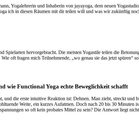
ann, Yogalehrerin und Inhaberin von jayayoga, dem neuen Yogastudio i
ga ich in diesen Räumen mit dir teilen will und was wir zukünftig no
nd Spielarten hervorgebracht. Die meisten Yogastile teilen die Betonun
 Wie oft fragen mich Teilnehmende, „wo genau sie das jetzt spüren“ so
d wie Functional Yoga echte Beweglichkeit schafft
, und die erste intuitive Reaktion ist: Dehnen. Man zieht, streckt und 
ohltuende Weite, ein kurzes Aufatmen. Doch nach 20 bis 30 Minuten is
spannungen so oft kein probates Mittel zu sein? Die Antwort liegt nic