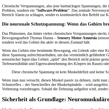
Chronische Verspannungen, also jene hartnäckigen Spannungen, die i
Problem, sondern ein "
Software-Problem"
. Das zentrale Nervensys
Bereich Alarm zu schlagen, sendet es kontinuierlich den Befehl zur K
Die neuronale Schutzspannung: Wenn das Gehirn br
Das Phänomen, das hinter vielen chronischen Verspannungen steckt, 
Bewegungsarbeit Thomas Hanna –
Sensory Motor Amnesia
(sensom
sondern weil das Gehirn ihn aktiv in diesem Zustand hält.
Wenn das Gehirn eine bestimmte Bewegung, ein Gelenk oder eine Körpe
diese Spannung aufrechtzuerhalten, um das vermeintlich gefährdete G
sensorischer Input (das Gehirn „spürt" den Bereich nicht präzise genu
Tiefensensibilität und Eigenwahrnehmung des Körpers im Raum) oder
Diese chronische Spannung ist kein Muskeldefizit und keine Sch
Wenn man nun versucht, diesen Muskel passiv zu dehnen, zieht man zw
Schutzreflex – der Stretchreflex der Muskelspindeln – wird ausgelös
Verletzung vorzubeugen. Sobald die Dehnung aufgelöst wird, sendet 
Sicherheit als Grundlage: Neuromuskuläre