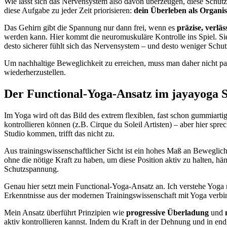
Wie lässt sich das Nervensystem also davon überzeugen, diese Schutzs
diese Aufgabe zu jeder Zeit priorisieren:
dein Überleben als Organi
Das Gehirn gibt die Spannung nur dann frei, wenn es
präzise, verlä
werden kann. Hier kommt die neuromuskuläre Kontrolle ins Spiel. S
desto sicherer fühlt sich das Nervensystem – und desto weniger Schut
Um nachhaltige Beweglichkeit zu erreichen, muss man daher nicht p
wiederherzustellen.
Der Functional-Yoga-Ansatz im jayayoga S
Im Yoga wird oft das Bild des extrem flexiblen, fast schon gummiart
kontrollieren können (z.B. Cirque du Soleil Artisten) – aber hier spre
Studio kommen, trifft das nicht zu.
Aus trainingswissenschaftlicher Sicht ist ein hohes Maß an Beweglich
ohne die nötige Kraft zu haben, um diese Position aktiv zu halten, hä
Schutzspannung.
Genau hier setzt mein Functional-Yoga-Ansatz an. Ich verstehe Yoga 
Erkenntnisse aus der modernen Trainingswissenschaft mit Yoga verbin
Mein Ansatz überführt Prinzipien wie
progressive Überladung
und
aktiv kontrollieren kannst. Indem du Kraft in der Dehnung und in e