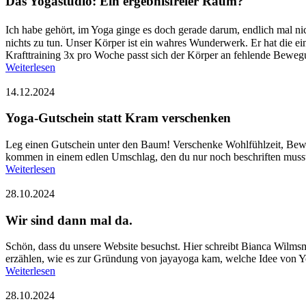
Das Yogastudio: Ein ergebnisfreier Raum?
Ich habe gehört, im Yoga ginge es doch gerade darum, endlich mal nich
nichts zu tun. Unser Körper ist ein wahres Wunderwerk. Er hat die ein
Krafttraining 3x pro Woche passt sich der Körper an fehlende Beweg
Weiterlesen
14.12.2024
Yoga-Gutschein statt Kram verschenken
Leg einen Gutschein unter den Baum! Verschenke Wohlfühlzeit, Bew
kommen in einem edlen Umschlag, den du nur noch beschriften musst.
Weiterlesen
28.10.2024
Wir sind dann mal da.
Schön, dass du unsere Website besuchst. Hier schreibt Bianca Wilmsm
erzählen, wie es zur Gründung von jayayoga kam, welche Idee von Yo
Weiterlesen
28.10.2024