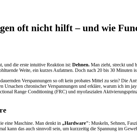
 oft nicht hilft – und wie Func
 und die erste intuitive Reaktion ist:
Dehnen.
Man zieht, streckt und 
ohltuende Weite, ein kurzes Aufatmen. Doch nach 20 bis 30 Minuten ist
dauernden Verspannungen so oft kein probates Mittel zu sein? Die Ant
hren Ursachen chronischer Verspannungen und erkläre, warum ich im ja
ctional Range Conditioning (FRC) und myofaszialen Aktivierungsprinzip
re
ie eine Maschine. Man denkt in
„Hardware"
: Muskeln, Sehnen, Faszi
l kann das auch sinnvoll sein, um kurzzeitig die Spannung im Geweb