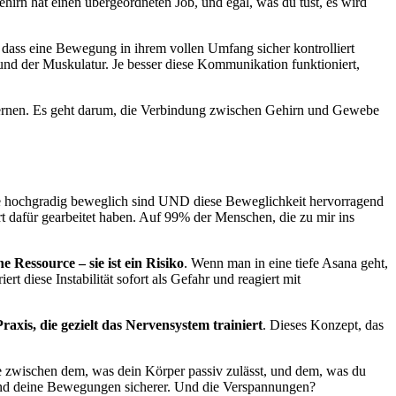
hirn hat einen übergeordneten Job, und egal, was du tust, es wird
 dass eine Bewegung in ihrem vollen Umfang sicher kontrolliert
d der Muskulatur. Je besser diese Kommunikation funktioniert,
lernen. Es geht darum, die Verbindung zwischen Gehirn und Gewebe
 die hochgradig beweglich sind UND diese Beweglichkeit hervorragend
hart dafür gearbeitet haben. Auf 99% der Menschen, die zu mir ins
ne Ressource – sie ist ein Risiko
. Wenn man in eine tiefe Asana geht,
 diese Instabilität sofort als Gefahr und reagiert mit
raxis, die gezielt das Nervensystem trainiert
. Dieses Konzept, das
ke zwischen dem, was dein Körper passiv zulässt, und dem, was du
 und deine Bewegungen sicherer. Und die Verspannungen?