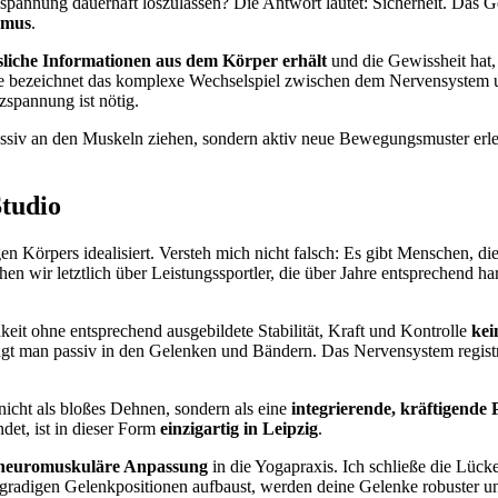
pannung dauerhaft loszulassen? Die Antwort lautet: Sicherheit. Das Ge
smus
.
ssliche Informationen aus dem Körper erhält
und die Gewissheit hat,
ie bezeichnet das komplexe Wechselspiel zwischen dem Nervensystem un
zspannung ist nötig.
assiv an den Muskeln ziehen, sondern aktiv neue Bewegungsmuster er
tudio
igen Körpers idealisiert. Versteh mich nicht falsch: Es gibt Menschen,
chen wir letztlich über Leistungssportler, die über Jahre entsprechend 
keit ohne entsprechend ausgebildete Stabilität, Kraft und Kontrolle
kei
ngt man passiv in den Gelenken und Bändern. Das Nervensystem registriert
nicht als bloßes Dehnen, sondern als eine
integrierende, kräftigende P
det, ist in dieser Form
einzigartig in Leipzig
.
neuromuskuläre Anpassung
in die Yogapraxis. Ich schließe die Lüc
ndgradigen Gelenkpositionen aufbaust, werden deine Gelenke robuster