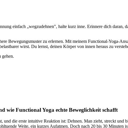
nnung einfach „wegzudehnen", halte kurz inne. Erinnere dich daran, da
chere Bewegungsmuster zu erlernen. Mit meinem Functional-Yoga-Ansatz
 belastbarer wirst. Du lernst, deinen Körper von innen heraus zu verste
u gehen.
d wie Functional Yoga echte Beweglichkeit schafft
, und die erste intuitive Reaktion ist: Dehnen. Man zieht, streckt und 
ohltuende Weite, ein kurzes Aufatmen. Doch nach 20 bis 30 Minuten is