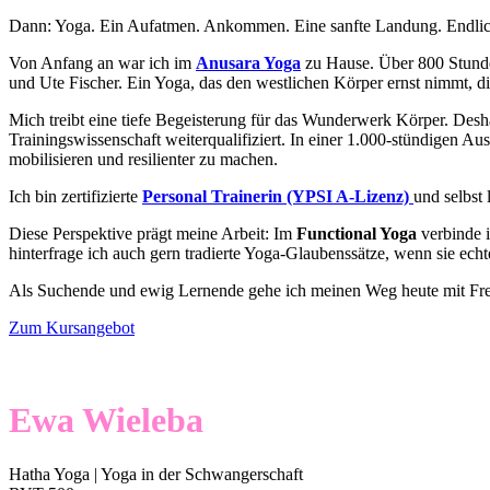
Dann: Yoga. Ein Aufatmen. Ankommen. Eine sanfte Landung. Endlich 
Von Anfang an war ich im
Anusara Yoga
zu Hause. Über 800 Stunde
und Ute Fischer. Ein Yoga, das den westlichen Körper ernst nimmt, d
Mich treibt eine tiefe Begeisterung für das Wunderwerk Körper. Desh
Trainingswissenschaft weiterqualifiziert. In einer 1.000-stündigen Au
mobilisieren und resilienter zu machen.
Ich bin zertifizierte
Personal Trainerin (YPSI A-Lizenz)
und selbst 
Diese Perspektive prägt meine Arbeit: Im
Functional Yoga
verbinde i
hinterfrage ich auch gern tradierte Yoga-Glaubenssätze, wenn sie ech
Als Suchende und ewig Lernende gehe ich meinen Weg heute mit Freu
Zum Kursangebot
Ewa Wieleba
Hatha Yoga | Yoga in der Schwangerschaft