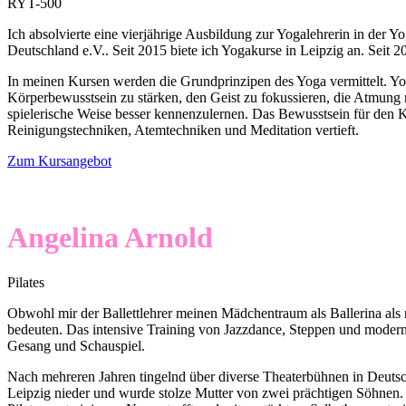
RYT-500
Ich absolvierte eine vierjährige Ausbildung zur Yogalehrerin in de
Deutschland e.V.. Seit 2015 biete ich Yogakurse in Leipzig an. Seit 2
In meinen Kursen werden die Grundprinzipen des Yoga vermittelt. Yog
Körperbewusstsein zu stärken, den Geist zu fokussieren, die Atmung
spielerische Weise besser kennenzulernen. Das Bewusstsein für den 
Reinigungstechniken, Atemtechniken und Meditation vertieft.
Zum Kursangebot
Angelina Arnold
Pilates
Obwohl mir der Ballettlehrer meinen Mädchentraum als Ballerina als n
bedeuten. Das intensive Training von Jazzdance, Steppen und moder
Gesang und Schauspiel.
Nach mehreren Jahren tingelnd über diverse Theaterbühnen in Deutsch
Leipzig nieder und wurde stolze Mutter von zwei prächtigen Söhnen. D