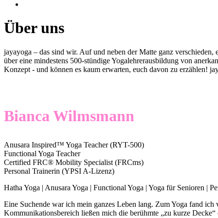
Über uns
jayayoga – das sind wir. Auf und neben der Matte ganz verschieden, 
über eine mindestens 500-stündige Yogalehrerausbildung von anerkannt
Konzept - und können es kaum erwarten, euch davon zu erzählen! ja
Bianca Wilmsmann
Anusara Inspired™ Yoga Teacher (RYT-500)
Functional Yoga Teacher
Certified FRC® Mobility Specialist (FRCms)
Personal Trainerin (YPSI A-Lizenz)
Hatha Yoga | Anusara Yoga | Functional Yoga | Yoga für Senioren | Pe
Eine Suchende war ich mein ganzes Leben lang. Zum Yoga fand ich verg
Kommunikationsbereich ließen mich die berühmte „zu kurze Decke“ erl