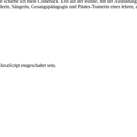
sein schaffte ich mein Comeback. Erst auf der Bühne, mit der Ausbildu
lerin, Sängerin, Gesangspädagogin und Pilates-Trainerin eines lehren,
avaScript eingeschaltet sein.