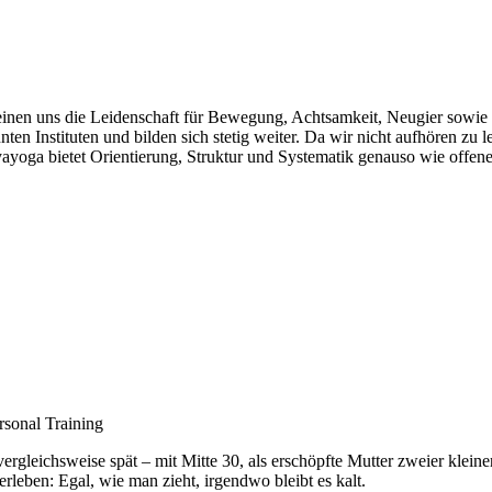
einen uns die Leidenschaft für Bewegung, Achtsamkeit, Neugier sowie d
en Instituten und bilden sich stetig weiter. Da wir nicht aufhören zu 
yayoga bietet Orientierung, Struktur und Systematik genauso wie offe
rsonal Training
leichsweise spät – mit Mitte 30, als erschöpfte Mutter zweier kleiner
eben: Egal, wie man zieht, irgendwo bleibt es kalt.