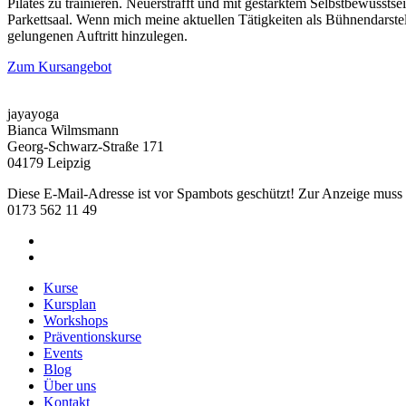
Pilates zu trainieren. Neuerstrafft und mit gestärktem Selbstbewusst
Parkettsaal. Wenn mich meine aktuellen Tätigkeiten als Bühnendarstel
gelungenen Auftritt hinzulegen.
Zum Kursangebot
jayayoga
Bianca Wilmsmann
Georg-Schwarz-Straße 171
04179 Leipzig
Diese E-Mail-Adresse ist vor Spambots geschützt! Zur Anzeige muss J
0173 562 11 49
Kurse
Kursplan
Workshops
Präventionskurse
Events
Blog
Über uns
Kontakt