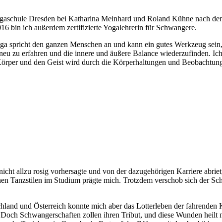
r Yogaschule Dresden bei Katharina Meinhard und Roland Kühne nach d
016 bin ich außerdem zertifizierte Yogalehrerin für Schwangere.
a spricht den ganzen Menschen an und kann ein gutes Werkzeug sein, u
 neu zu erfahren und die innere und äußere Balance wiederzufinden. Ic
Körper und den Geist wird durch die Körperhaltungen und Beobachtung
icht allzu rosig vorhersagte und von der dazugehörigen Karriere abriet,
nen Tanzstilen im Studium prägte mich. Trotzdem verschob sich der S
land und Österreich konnte mich aber das Lotterleben der fahrenden K
och Schwangerschaften zollen ihren Tribut, und diese Wunden heilt nic