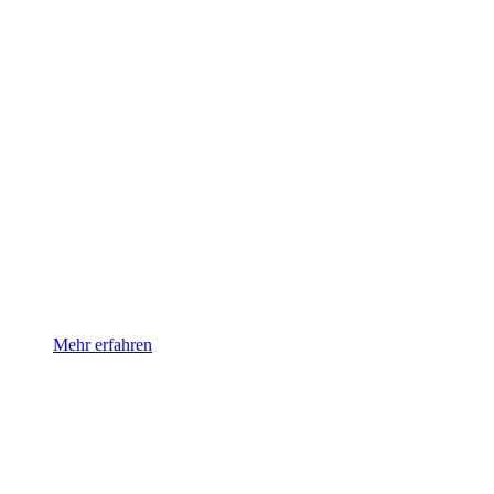
Functional Yoga
Yoga mit Fokus auf Stabilität, Kraft und Mobilität. In dieser Fo
Mehr erfahren