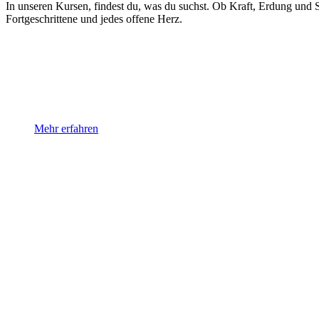
In unseren Kursen, findest du, was du suchst. Ob Kraft, Erdung und St
Fortgeschrittene und jedes offene Herz.
Hatha Yoga | Anusara Yoga
Eine klar ausgerichtete Praxis für mehr Erdung, Stabilität und 
Mehr erfahren