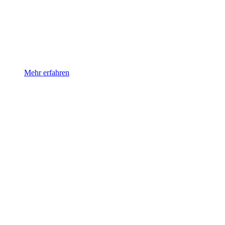
Personal Training
Wir bauen Kraft auf, verbessern neuromuskuläre Kontrolle und
Mehr erfahren