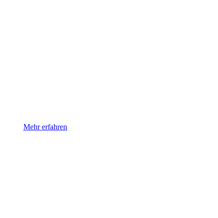
Hatha Yoga | Anusara Yoga
Eine klar ausgerichtete Praxis für mehr Erdung, Stabilität und 
Mehr erfahren